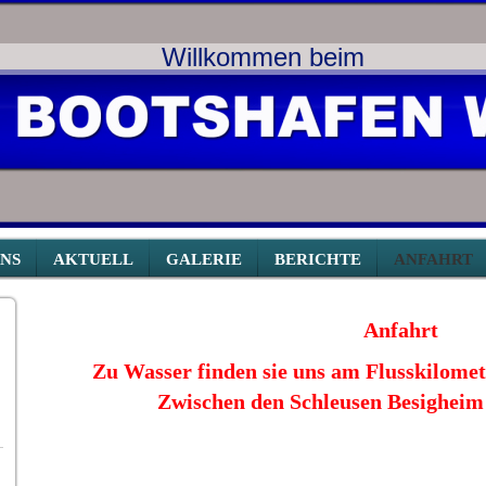
Willkommen beim
NS
AKTUELL
GALERIE
BERICHTE
ANFAHRT
Anfahrt
Zu Wasser finden sie uns am Flusskilomet
Zwischen den Schleusen Besigheim