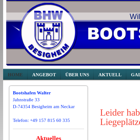
Wi
HOME
ANGEBOT
ÜBER UNS
AKTUELL
GA
Bootshafen Walter
Jahnstraße 33
D-74354 Besigheim am Neckar
Leider hab
Liegeplätz
Telefon: +49 157 815 60 335
Aktuelles