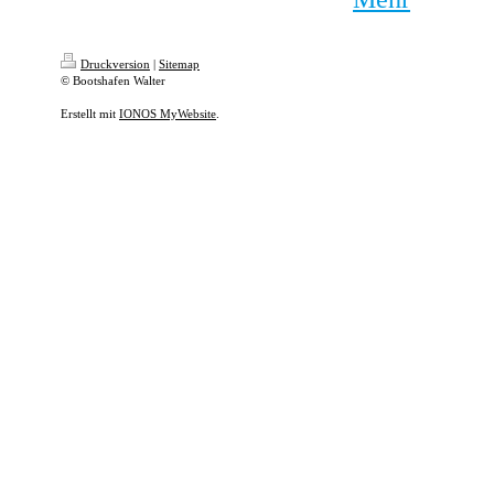
Druckversion
|
Sitemap
© Bootshafen Walter
Erstellt mit
IONOS MyWebsite
.